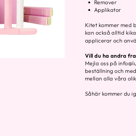
Remover
Applikator
Kitet kommer med b
kan också alltid kik
applicerar och anv
Vill du ha andra fra
Mejla oss på info@lu
beställning och medd
mellan alla våra oli
Såhär kommer du i