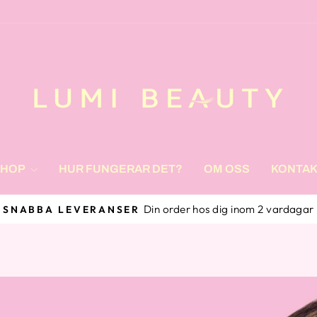
SHOP
HUR FUNGERAR DET?
OM OSS
KONTA
Handla tryggt med Klarna
SÄKER BETALNING
Pause