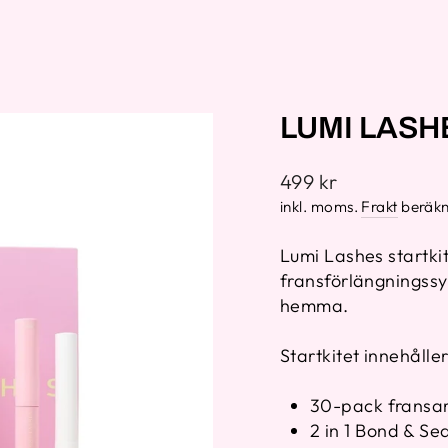
LUMI LASH
Ordinarie
499 kr
pris
inkl. moms.
Frakt
beräkn
Lumi Lashes startkit
fransförlängningssy
hemma.
Startkitet innehåller
30-pack fransar 
2 in 1 Bond & Se