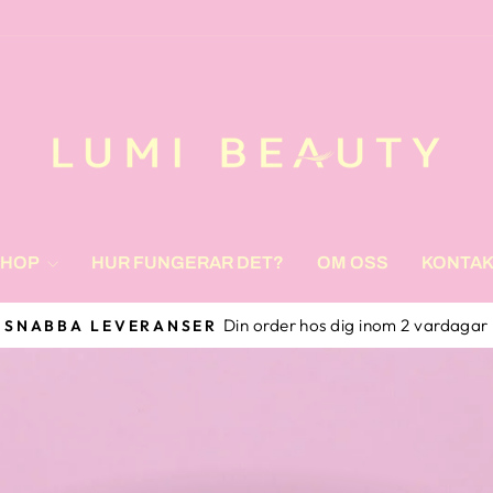
SHOP
HUR FUNGERAR DET?
OM OSS
KONTA
Handla tryg
SÄKER BETALNING
Pause