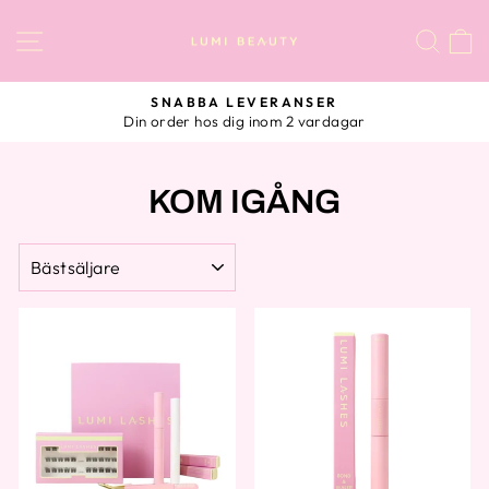
Skip
NAVIGERING
SÖK
V
to
content
SNABBA LEVERANSER
Din order hos dig inom 2 vardagar
Pause
KOM IGÅNG
SORTERA